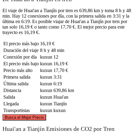
El viaje de Huai'an a Tianjín por tren es 639,86 km y toma 8 h y 48
min. Hay 12 conexiones por día, con la primera salida en 3:31 y la
última en 6:19. Es posible viajar de Huai'an a Tianjín por tren por
tan solo 16,19 € o tanto como 17,70 €. El mejor precio para este
trayecto es 16,19 €.
El precio más bajo
16,19 €
Duración del viaje
8 h y 48 min
Conexión por día
kuxun
12
El precio más bajo
kuxun
16,19 €
Precio más alto
kuxun
17,70 €
Primera salida
kuxun
3:31
Última salida
kuxun
6:19
Distancia
kuxun
639,86 km
Salida
kuxun
Huai'an
Llegada
kuxun
Tianjín
Transportistas
kuxun
kuxun
©
CARTO
, ©
OpenStreetMap
contributors
Busca el Mejor Precio
Tianjin
Huai'an a Tianjín Emisiones de CO2 por Tren