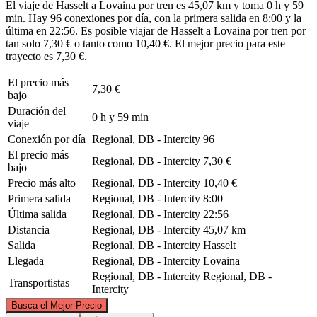
El viaje de Hasselt a Lovaina por tren es 45,07 km y toma 0 h y 59
min. Hay 96 conexiones por día, con la primera salida en 8:00 y la
última en 22:56. Es posible viajar de Hasselt a Lovaina por tren por
tan solo 7,30 € o tanto como 10,40 €. El mejor precio para este
trayecto es 7,30 €.
El precio más
7,30 €
bajo
Duración del
0 h y 59 min
viaje
Conexión por día
Regional, DB - Intercity
96
El precio más
Regional, DB - Intercity
7,30 €
bajo
Precio más alto
Regional, DB - Intercity
10,40 €
Primera salida
Regional, DB - Intercity
8:00
Última salida
Regional, DB - Intercity
22:56
Distancia
Regional, DB - Intercity
45,07 km
Salida
Regional, DB - Intercity
Hasselt
Llegada
Regional, DB - Intercity
Lovaina
Regional, DB - Intercity
Regional, DB -
Transportistas
Intercity
©
CARTO
, ©
OpenStreetMap
contributors
Busca el Mejor Precio