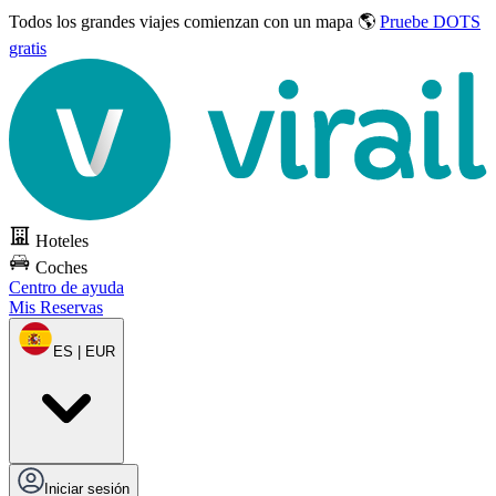
Todos los grandes viajes
comienzan con un mapa 🌎
Pruebe DOTS
gratis
Hoteles
Coches
Centro de ayuda
Mis Reservas
ES | EUR
Iniciar sesión