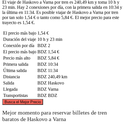
El viaje de Haskovo a Varna por tren es 240,49 km y toma 10 h y
23 min. Hay 2 conexiones por día, con la primera salida en 10:34 y
la última en 11:34. Es posible viajar de Haskovo a Varna por tren
por tan solo 1,54 € o tanto como 5,84 €. El mejor precio para este
trayecto es 1,54 €.
El precio más bajo
1,54 €
Duración del viaje
10 h y 23 min
Conexión por día
BDZ
2
El precio más bajo
BDZ
1,54 €
Precio más alto
BDZ
5,84 €
Primera salida
BDZ
10:34
Última salida
BDZ
11:34
Distancia
BDZ
240,49 km
Salida
BDZ
Haskovo
Llegada
BDZ
Varna
Transportistas
BDZ
BDZ
©
CARTO
, ©
OpenStreetMap
contributors
Busca el Mejor Precio
Varna
Mejor momento para reservar billetes de tren
baratos de Haskovo a Varna