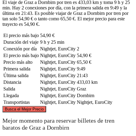
El viaje de Graz a Dornbirn por tren es 433,03 km y toma 9 h y 25
min. Hay 2 conexiones por día, con la primera salida en 9:49 y la
última en 21:43. Es posible viajar de Graz a Dornbirn por tren por
tan solo 54,90 € o tanto como 65,50 €. El mejor precio para este
trayecto es 54,90 €.
El precio más bajo
54,90 €
Duración del viaje
9 h y 25 min
Conexión por día
Nightjet, EuroCity
2
El precio más bajo
Nightjet, EuroCity
54,90 €
Precio más alto
Nightjet, EuroCity
65,50 €
Primera salida
Nightjet, EuroCity
9:49
Última salida
Nightjet, EuroCity
21:43
Distancia
Nightjet, EuroCity
433,03 km
Salida
Nightjet, EuroCity
Graz
Llegada
Nightjet, EuroCity
Dornbirn
Transportistas
Nightjet, EuroCity
Nightjet, EuroCity
©
CARTO
, ©
OpenStreetMap
contributors
Busca el Mejor Precio
Mejor momento para reservar billetes de tren
baratos de Graz a Dornbirn