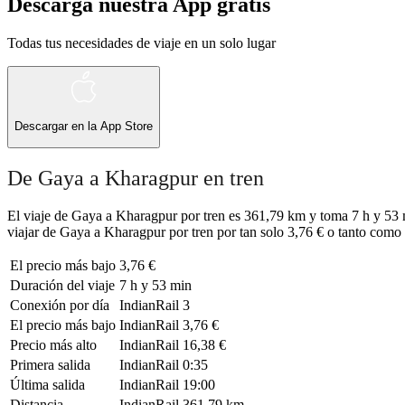
Descarga nuestra App gratis
Todas tus necesidades de viaje en un solo lugar
Descargar en la
App Store
De Gaya a Kharagpur en tren
El viaje de Gaya a Kharagpur por tren es 361,79 km y toma 7 h y 53 m
viajar de Gaya a Kharagpur por tren por tan solo 3,76 € o tanto como 1
El precio más bajo
3,76 €
Duración del viaje
7 h y 53 min
Conexión por día
IndianRail
3
El precio más bajo
IndianRail
3,76 €
Precio más alto
IndianRail
16,38 €
Primera salida
IndianRail
0:35
Última salida
IndianRail
19:00
Distancia
IndianRail
361,79 km