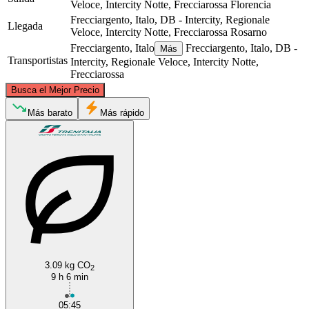
Veloce, Intercity Notte, Frecciarossa
Florencia
Frecciargento, Italo, DB - Intercity, Regionale
Llegada
Veloce, Intercity Notte, Frecciarossa
Rosarno
Frecciargento, Italo
Frecciargento, Italo, DB -
Más
Transportistas
Intercity, Regionale Veloce, Intercity Notte,
Frecciarossa
©
CARTO
, ©
OpenStreetMap
contributors
Busca el Mejor Precio
Florence
Más barato
Más rápido
Rosarno
3.09 kg CO
2
9 h 6 min
05:45