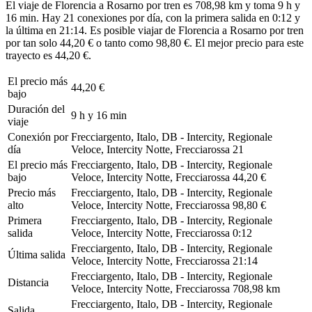
El viaje de Florencia a Rosarno por tren es 708,98 km y toma 9 h y
16 min. Hay 21 conexiones por día, con la primera salida en 0:12 y
la última en 21:14. Es posible viajar de Florencia a Rosarno por tren
por tan solo 44,20 € o tanto como 98,80 €. El mejor precio para este
trayecto es 44,20 €.
El precio más
44,20 €
bajo
Duración del
9 h y 16 min
viaje
Conexión por
Frecciargento, Italo, DB - Intercity, Regionale
día
Veloce, Intercity Notte, Frecciarossa
21
El precio más
Frecciargento, Italo, DB - Intercity, Regionale
bajo
Veloce, Intercity Notte, Frecciarossa
44,20 €
Precio más
Frecciargento, Italo, DB - Intercity, Regionale
alto
Veloce, Intercity Notte, Frecciarossa
98,80 €
Primera
Frecciargento, Italo, DB - Intercity, Regionale
salida
Veloce, Intercity Notte, Frecciarossa
0:12
Frecciargento, Italo, DB - Intercity, Regionale
Última salida
Veloce, Intercity Notte, Frecciarossa
21:14
Frecciargento, Italo, DB - Intercity, Regionale
Distancia
Veloce, Intercity Notte, Frecciarossa
708,98 km
Frecciargento, Italo, DB - Intercity, Regionale
Salida