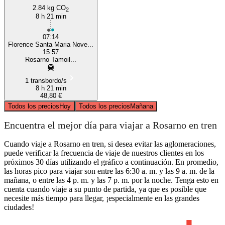
2.84 kg CO
2
8 h 21 min
07:14
Florence Santa Maria Nove...
15:57
Rosarno Tamoil...
1 transbordo/s
8 h 21 min
48,80 €
Todos los precios
Hoy
Todos los precios
Mañana
Encuentra el mejor día para viajar a Rosarno en tren
Cuando viaje a Rosarno en tren, si desea evitar las aglomeraciones,
puede verificar la frecuencia de viaje de nuestros clientes en los
próximos 30 días utilizando el gráfico a continuación. En promedio,
las horas pico para viajar son entre las 6:30 a. m. y las 9 a. m. de la
mañana, o entre las 4 p. m. y las 7 p. m. por la noche. Tenga esto en
cuenta cuando viaje a su punto de partida, ya que es posible que
necesite más tiempo para llegar, ¡especialmente en las grandes
ciudades!