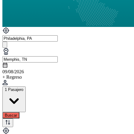
09/08/2026
+ Regreso
1 Pasajero
Buscar