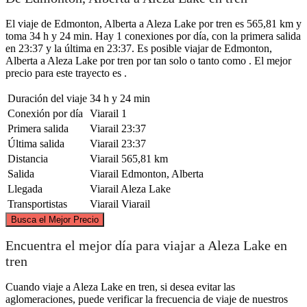
El viaje de Edmonton, Alberta a Aleza Lake por tren es 565,81 km y
toma 34 h y 24 min. Hay 1 conexiones por día, con la primera salida
en 23:37 y la última en 23:37. Es posible viajar de Edmonton,
Alberta a Aleza Lake por tren por tan solo o tanto como . El mejor
precio para este trayecto es .
Duración del viaje
34 h y 24 min
Conexión por día
Viarail
1
Primera salida
Viarail
23:37
Última salida
Viarail
23:37
Distancia
Viarail
565,81 km
Salida
Viarail
Edmonton, Alberta
Llegada
Viarail
Aleza Lake
Transportistas
Viarail
Viarail
©
CARTO
, ©
OpenStreetMap
contributors
Busca el Mejor Precio
Encuentra el mejor día para viajar a Aleza Lake en
tren
Cuando viaje a Aleza Lake en tren, si desea evitar las
Aleza Lake
aglomeraciones, puede verificar la frecuencia de viaje de nuestros