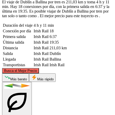
El viaje de Dublín a Ballina por tren es 211,03 km y toma 4 h y 11
min. Hay 18 conexiones por día, con la primera salida en 6:37 y la
última en 19:35. Es posible viajar de Dublín a Ballina por tren por
tan solo o tanto como . El mejor precio para este trayecto es .
Duración del viaje
4 h y 11 min
Conexión por día
Irish Rail
18
Primera salida
Irish Rail
6:37
Última salida
Irish Rail
19:35
Distancia
Irish Rail
211,03 km
Salida
Irish Rail
Dublín
Llegada
Irish Rail
Ballina
Transportistas
Irish Rail
Irish Rail
©
CARTO
, ©
OpenStreetMap
contributors
Busca el Mejor Precio
Más barato
Más rápido
Ballina