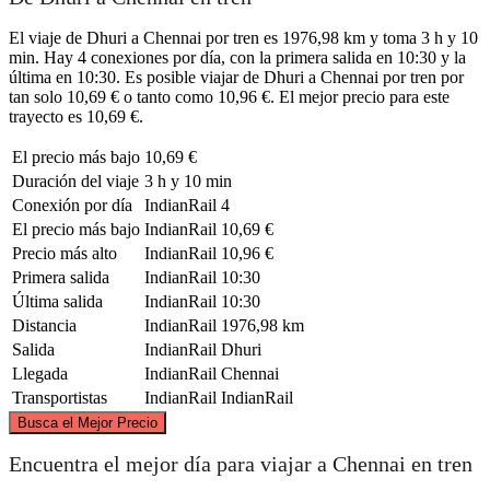
El viaje de Dhuri a Chennai por tren es 1976,98 km y toma 3 h y 10
min. Hay 4 conexiones por día, con la primera salida en 10:30 y la
última en 10:30. Es posible viajar de Dhuri a Chennai por tren por
tan solo 10,69 € o tanto como 10,96 €. El mejor precio para este
trayecto es 10,69 €.
El precio más bajo
10,69 €
Duración del viaje
3 h y 10 min
Conexión por día
IndianRail
4
El precio más bajo
IndianRail
10,69 €
Precio más alto
IndianRail
10,96 €
Primera salida
IndianRail
10:30
Última salida
IndianRail
10:30
Distancia
IndianRail
1976,98 km
Salida
IndianRail
Dhuri
Llegada
IndianRail
Chennai
Transportistas
IndianRail
IndianRail
©
CARTO
, ©
OpenStreetMap
contributors
Busca el Mejor Precio
Dhuri
Encuentra el mejor día para viajar a Chennai en tren