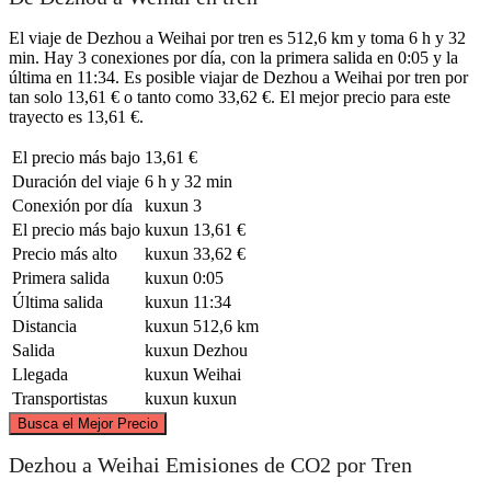
El viaje de Dezhou a Weihai por tren es 512,6 km y toma 6 h y 32
min. Hay 3 conexiones por día, con la primera salida en 0:05 y la
última en 11:34. Es posible viajar de Dezhou a Weihai por tren por
tan solo 13,61 € o tanto como 33,62 €. El mejor precio para este
trayecto es 13,61 €.
El precio más bajo
13,61 €
Duración del viaje
6 h y 32 min
Conexión por día
kuxun
3
El precio más bajo
kuxun
13,61 €
Precio más alto
kuxun
33,62 €
Primera salida
kuxun
0:05
Última salida
kuxun
11:34
Distancia
kuxun
512,6 km
Salida
kuxun
Dezhou
Llegada
kuxun
Weihai
Transportistas
kuxun
kuxun
©
CARTO
, ©
OpenStreetMap
contributors
Busca el Mejor Precio
Dezhou a Weihai Emisiones de CO2 por Tren