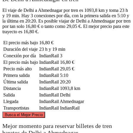
El viaje de Delhi a Ahmednagar por tren es 1093,8 km y toma 23 h
y 19 min. Hay 3 conexiones por día, con la primera salida en 5:10 y
la última en 20:20. Es posible viajar de Delhi a Ahmednagar por tren
por tan solo 16,80 € o tanto como 29,05 €. El mejor precio para este
trayecto es 16,80 €.
El precio más bajo
16,80 €
Duración del viaje
23 h y 19 min
Conexión por día
IndianRail
3
El precio más bajo
IndianRail
16,80 €
Precio más alto
IndianRail
29,05 €
Primera salida
IndianRail
5:10
Última salida
IndianRail
20:20
Distancia
IndianRail
1093,8 km
Salida
IndianRail
Delhi
Llegada
IndianRail
Ahmednagar
Transportistas
IndianRail
IndianRail
©
CARTO
, ©
OpenStreetMap
contributors
Busca el Mejor Precio
Delhi
Mejor momento para reservar billetes de tren
baratos de Delhi a Ahmednagar