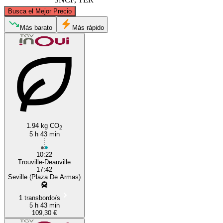
©
CARTO
, ©
OpenStreetMap
contributors
Busca el Mejor Precio
Deauville
Más barato
Más rápido
Bordeaux
1.94 kg CO
2
5 h 43 min
10:22
Trouville-Deauville
17:42
Seville (Plaza De Armas)
1 transbordo/s
5 h 43 min
109,30 €