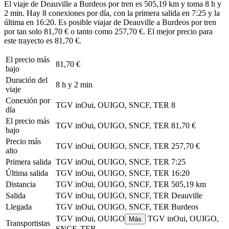
El viaje de Deauville a Burdeos por tren es 505,19 km y toma 8 h y
2 min. Hay 8 conexiones por día, con la primera salida en 7:25 y la
última en 16:20. Es posible viajar de Deauville a Burdeos por tren
por tan solo 81,70 € o tanto como 257,70 €. El mejor precio para
este trayecto es 81,70 €.
El precio más
81,70 €
bajo
Duración del
8 h y 2 min
viaje
Conexión por
TGV inOui, OUIGO, SNCF, TER
8
día
El precio más
TGV inOui, OUIGO, SNCF, TER
81,70 €
bajo
Precio más
TGV inOui, OUIGO, SNCF, TER
257,70 €
alto
Primera salida
TGV inOui, OUIGO, SNCF, TER
7:25
Última salida
TGV inOui, OUIGO, SNCF, TER
16:20
Distancia
TGV inOui, OUIGO, SNCF, TER
505,19 km
Salida
TGV inOui, OUIGO, SNCF, TER
Deauville
Llegada
TGV inOui, OUIGO, SNCF, TER
Burdeos
TGV inOui, OUIGO
TGV inOui, OUIGO,
Más
Transportistas
SNCF, TER