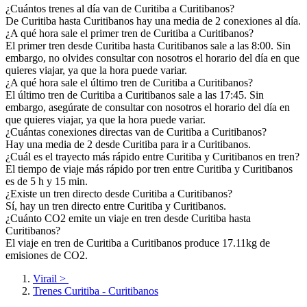
Hotel
1.22km del centro
3 Estrellas Hotel
Hotel Planalto Serrano
1 (+1 Niños)
Doble
R. Euclídes Prado
33,05 €
/Noche