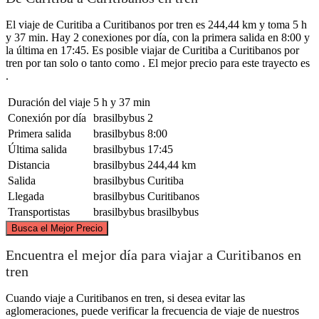
El viaje de Curitiba a Curitibanos por tren es 244,44 km y toma 5 h
y 37 min. Hay 2 conexiones por día, con la primera salida en 8:00 y
la última en 17:45. Es posible viajar de Curitiba a Curitibanos por
tren por tan solo o tanto como . El mejor precio para este trayecto es
.
Duración del viaje
5 h y 37 min
Conexión por día
brasilbybus
2
Primera salida
brasilbybus
8:00
Última salida
brasilbybus
17:45
Distancia
brasilbybus
244,44 km
Salida
brasilbybus
Curitiba
Llegada
brasilbybus
Curitibanos
Transportistas
brasilbybus
brasilbybus
©
CARTO
, ©
OpenStreetMap
contributors
Busca el Mejor Precio
Curitiba
Encuentra el mejor día para viajar a Curitibanos en
tren
Cuando viaje a Curitibanos en tren, si desea evitar las
aglomeraciones, puede verificar la frecuencia de viaje de nuestros