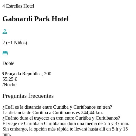
BR-470, 9580
31,45 €
/Noche