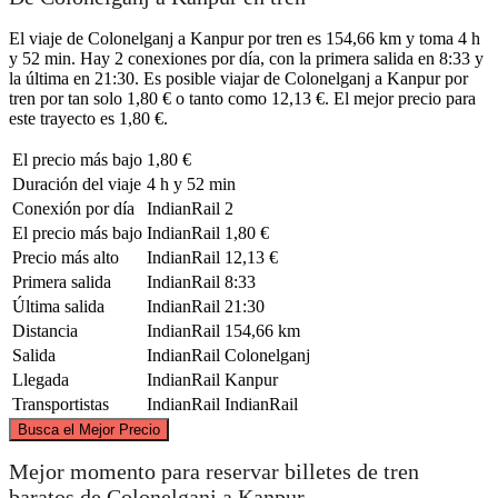
El viaje de Colonelganj a Kanpur por tren es 154,66 km y toma 4 h
y 52 min. Hay 2 conexiones por día, con la primera salida en 8:33 y
la última en 21:30. Es posible viajar de Colonelganj a Kanpur por
tren por tan solo 1,80 € o tanto como 12,13 €. El mejor precio para
este trayecto es 1,80 €.
El precio más bajo
1,80 €
Duración del viaje
4 h y 52 min
Conexión por día
IndianRail
2
El precio más bajo
IndianRail
1,80 €
Precio más alto
IndianRail
12,13 €
Primera salida
IndianRail
8:33
Última salida
IndianRail
21:30
Distancia
IndianRail
154,66 km
Salida
IndianRail
Colonelganj
Llegada
IndianRail
Kanpur
Transportistas
IndianRail
IndianRail
©
CARTO
, ©
OpenStreetMap
contributors
Busca el Mejor Precio
Colonelganj
Mejor momento para reservar billetes de tren
baratos de Colonelganj a Kanpur