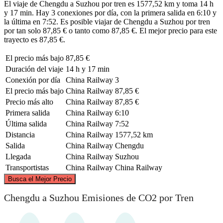
El viaje de Chengdu a Suzhou por tren es 1577,52 km y toma 14 h
y 17 min. Hay 3 conexiones por día, con la primera salida en 6:10 y
la última en 7:52. Es posible viajar de Chengdu a Suzhou por tren
por tan solo 87,85 € o tanto como 87,85 €. El mejor precio para este
trayecto es 87,85 €.
El precio más bajo
87,85 €
Duración del viaje
14 h y 17 min
Conexión por día
China Railway
3
El precio más bajo
China Railway
87,85 €
Precio más alto
China Railway
87,85 €
Primera salida
China Railway
6:10
Última salida
China Railway
7:52
Distancia
China Railway
1577,52 km
Salida
China Railway
Chengdu
Llegada
China Railway
Suzhou
Transportistas
China Railway
China Railway
©
CARTO
, ©
OpenStreetMap
contributors
Busca el Mejor Precio
Chengdu a Suzhou Emisiones de CO2 por Tren