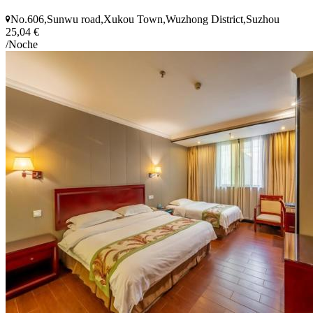
No.606,Sunwu road,Xukou Town,Wuzhong District,Suzhou
25,04 €
/Noche