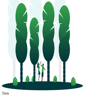
Suzhou
Chengdu
Tren