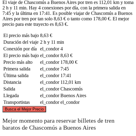
El viaje de Chascomús a Buenos Aires por tren es 112,01 km y toma
2 h y 11 min. Hay 4 conexiones por día, con la primera salida en
7:45 y la última en 17:41. Es posible viajar de Chascomús a Buenos
Aires por tren por tan solo 8,63 € o tanto como 178,00 €. El mejor
precio para este trayecto es 8,63 €.
El precio más bajo
8,63 €
Duración del viaje
2 h y 11 min
Conexión por día
el_condor
4
El precio más bajo
el_condor
8,63 €
Precio más alto
el_condor
178,00 €
Primera salida
el_condor
7:45
Última salida
el_condor
17:41
Distancia
el_condor
112,01 km
Salida
el_condor
Chascomús
Llegada
el_condor
Buenos Aires
Transportistas
el_condor
el_condor
©
CARTO
, ©
OpenStreetMap
contributors
Busca el Mejor Precio
Buenos Aires
Mejor momento para reservar billetes de tren
baratos de Chascomús a Buenos Aires