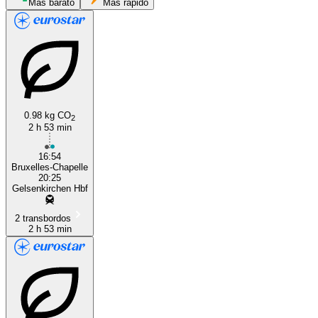
Más barato
Más rápido
Gelsenkirchen
Brussels
0.98 kg CO
2
2 h 53 min
16:54
Bruxelles-Chapelle
20:25
Gelsenkirchen Hbf
2 transbordos
2 h 53 min