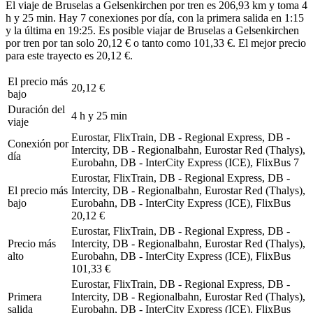
El viaje de Bruselas a Gelsenkirchen por tren es 206,93 km y toma 4
h y 25 min. Hay 7 conexiones por día, con la primera salida en 1:15
y la última en 19:25. Es posible viajar de Bruselas a Gelsenkirchen
por tren por tan solo 20,12 € o tanto como 101,33 €. El mejor precio
para este trayecto es 20,12 €.
El precio más
20,12 €
bajo
Duración del
4 h y 25 min
viaje
Eurostar, FlixTrain, DB - Regional Express, DB -
Conexión por
Intercity, DB - Regionalbahn, Eurostar Red (Thalys),
día
Eurobahn, DB - InterCity Express (ICE), FlixBus
7
Eurostar, FlixTrain, DB - Regional Express, DB -
El precio más
Intercity, DB - Regionalbahn, Eurostar Red (Thalys),
bajo
Eurobahn, DB - InterCity Express (ICE), FlixBus
20,12 €
Eurostar, FlixTrain, DB - Regional Express, DB -
Precio más
Intercity, DB - Regionalbahn, Eurostar Red (Thalys),
alto
Eurobahn, DB - InterCity Express (ICE), FlixBus
101,33 €
Eurostar, FlixTrain, DB - Regional Express, DB -
Primera
Intercity, DB - Regionalbahn, Eurostar Red (Thalys),
salida
Eurobahn, DB - InterCity Express (ICE), FlixBus