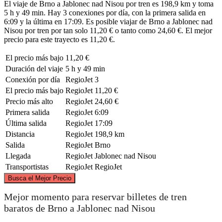
El viaje de Brno a Jablonec nad Nisou por tren es 198,9 km y toma
5 h y 49 min. Hay 3 conexiones por día, con la primera salida en
6:09 y la última en 17:09. Es posible viajar de Brno a Jablonec nad
Nisou por tren por tan solo 11,20 € o tanto como 24,60 €. El mejor
precio para este trayecto es 11,20 €.
El precio más bajo
11,20 €
Duración del viaje
5 h y 49 min
Conexión por día
RegioJet
3
El precio más bajo
RegioJet
11,20 €
Precio más alto
RegioJet
24,60 €
Primera salida
RegioJet
6:09
Última salida
RegioJet
17:09
Distancia
RegioJet
198,9 km
Salida
RegioJet
Brno
Llegada
RegioJet
Jablonec nad Nisou
Transportistas
RegioJet
RegioJet
©
CARTO
, ©
OpenStreetMap
contributors
Busca el Mejor Precio
Jablonec nad Nisou
Mejor momento para reservar billetes de tren
baratos de Brno a Jablonec nad Nisou