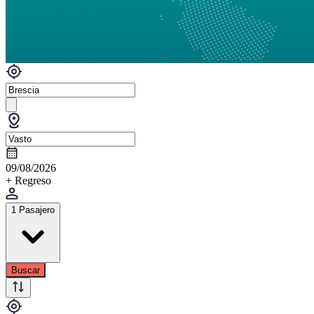
09/08/2026
+ Regreso
1 Pasajero
Buscar