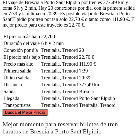
El viaje de Brescia a Porto Sant'Elpidio por tren es 377,49 km y
toma 6 h y 2 min. Hay 20 conexiones por día, con la primera salida
en 7:39 y la última en 20:39. Es posible viajar de Brescia a Porto
Sant'Elpidio por tren por tan solo 22,70 € o tanto como 111,90 €. El
mejor precio para este trayecto es 22,70 €.
El precio más bajo
22,70 €
Duración del viaje
6 h y 2 min
Conexión por día
Trenitalia, Trenord
20
El precio más bajo
Trenitalia, Trenord
22,70 €
Precio más alto
Trenitalia, Trenord
111,90 €
Primera salida
Trenitalia, Trenord
7:39
Última salida
Trenitalia, Trenord
20:39
Distancia
Trenitalia, Trenord
377,49 km
Salida
Trenitalia, Trenord
Brescia
Llegada
Trenitalia, Trenord
Porto Sant'Elpidio
Transportistas
Trenitalia, Trenord
Trenitalia, Trenord
©
CARTO
, ©
OpenStreetMap
contributors
Busca el Mejor Precio
Brescia
Mejor momento para reservar billetes de tren
baratos de Brescia a Porto Sant'Elpidio