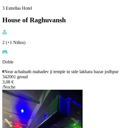
3 Estrellas Hotel
House of Raghuvansh
2 (+1 Niños)
Doble
Near achalnath mahadev ji temple in side lakhara bazar jodhpur
342001 groud
3,08 €
/Noche