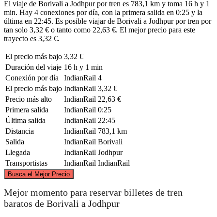
El viaje de Borivali a Jodhpur por tren es 783,1 km y toma 16 h y 1
min. Hay 4 conexiones por día, con la primera salida en 0:25 y la
última en 22:45. Es posible viajar de Borivali a Jodhpur por tren por
tan solo 3,32 € o tanto como 22,63 €. El mejor precio para este
trayecto es 3,32 €.
El precio más bajo
3,32 €
Duración del viaje
16 h y 1 min
Conexión por día
IndianRail
4
El precio más bajo
IndianRail
3,32 €
Precio más alto
IndianRail
22,63 €
Primera salida
IndianRail
0:25
Última salida
IndianRail
22:45
Distancia
IndianRail
783,1 km
Salida
IndianRail
Borivali
Llegada
IndianRail
Jodhpur
Transportistas
IndianRail
IndianRail
©
CARTO
, ©
OpenStreetMap
contributors
Busca el Mejor Precio
Jodhpur
Mejor momento para reservar billetes de tren
baratos de Borivali a Jodhpur