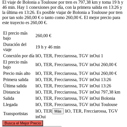
El viaje de Bolonia a Toulouse por tren es 797,38 km y toma 19 h y
46 min. Hay 1 conexiones por día, con la primera salida en 13:26 y
la última en 13:26. Es posible viajar de Bolonia a Toulouse por tren
por tan solo 260,00 € o tanto como 260,00 €. El mejor precio para
este trayecto es 260,00 €.
El precio más
260,00 €
bajo
Duración del
19 h y 46 min
viaje
Conexión por día
liO, TER, Frecciarossa, TGV inOui
1
El precio más
liO, TER, Frecciarossa, TGV inOui
260,00 €
bajo
Precio más alto
liO, TER, Frecciarossa, TGV inOui
260,00 €
Primera salida
liO, TER, Frecciarossa, TGV inOui
13:26
Última salida
liO, TER, Frecciarossa, TGV inOui
13:26
Distancia
liO, TER, Frecciarossa, TGV inOui
797,38 km
Salida
liO, TER, Frecciarossa, TGV inOui
Bolonia
Llegada
liO, TER, Frecciarossa, TGV inOui
Toulouse
liO, TER
liO, TER, Frecciarossa, TGV
Más
Transportistas
inOui
©
CARTO
, ©
OpenStreetMap
contributors
Busca el Mejor Precio