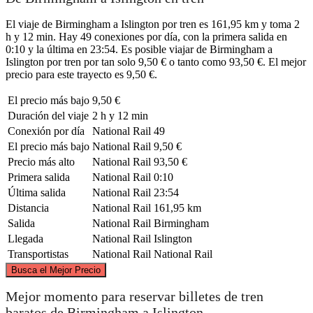
El viaje de Birmingham a Islington por tren es 161,95 km y toma 2
h y 12 min. Hay 49 conexiones por día, con la primera salida en
0:10 y la última en 23:54. Es posible viajar de Birmingham a
Islington por tren por tan solo 9,50 € o tanto como 93,50 €. El mejor
precio para este trayecto es 9,50 €.
El precio más bajo
9,50 €
Duración del viaje
2 h y 12 min
Conexión por día
National Rail
49
El precio más bajo
National Rail
9,50 €
Precio más alto
National Rail
93,50 €
Primera salida
National Rail
0:10
Última salida
National Rail
23:54
Distancia
National Rail
161,95 km
Salida
National Rail
Birmingham
Llegada
National Rail
Islington
Transportistas
National Rail
National Rail
©
CARTO
, ©
OpenStreetMap
contributors
Busca el Mejor Precio
Birmingham
Mejor momento para reservar billetes de tren
baratos de Birmingham a Islington