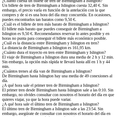
¿Cuánto cuesta un billete de tren de Birmingham a Islington?
Un billete de tren de Birmingham a Islington cuesta 32,40 €. Sin
embargo, el precio varía en función de la antelación con la que
compres y de si es una hora del día muy concurrida. En ocasiones,
puedes encontrarlos tan baratos como 9,50 €.
¿Cuál es el billete de tren más barato de Birmingham a Islington?
El billete más barato que puedes conseguir de Birmingham a
Islington es 9,50 €. Recomendamos reservar lo antes posible y en
horas no punta para conseguir el billete más económico posible.
¿Cuál es la distancia entre Birmingham y Islington en tren?
La distancia de Birmingham a Islington es 161,95 km.
¿Cuánto dura el trayecto en tren entre Birmingham y Islington?
El viaje de Birmingham a Islington dura una media de 2 h y 12 min.
Sin embargo, la opción más rápida te llevará hasta allí en 1 h y 44
min.
¿Cuántos trenes al día van de Birmingham a Islington?
De Birmingham hasta Islington hay una media de 49 conexiones al
día.
¿A qué hora sale el primer tren de Birmingham a Islington?
El primer tren desde Birmingham hasta Islington sale a las 0:10. Sin
embargo, no olvides consultar con nosotros el horario del día en que
quieres viajar, ya que la hora puede variar.
¿A qué hora sale el último tren de Birmingham a Islington?
El último tren de Birmingham a Islington sale a las 23:54. Sin
embargo, asegúrate de consultar con nosotros el horario del día en