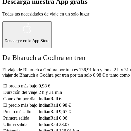
Descarga nuestra App gratis
Todas tus necesidades de viaje en un solo lugar
Descargar en la
App Store
De Bharuch a Godhra en tren
El viaje de Bharuch a Godhra por tren es 136,91 km y toma 2 h y 31 m
viajar de Bharuch a Godhra por tren por tan solo 0,98 € o tanto como 9
El precio más bajo
0,98 €
Duración del viaje
2 h y 31 min
Conexión por día
IndianRail
6
El precio más bajo
IndianRail
0,98 €
Precio más alto
IndianRail
9,67 €
Primera salida
IndianRail
0:06
Última salida
IndianRail
23:07
Distancia
IndianRail
136,91 km