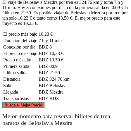
El viaje de Beloslav a Mezdra por tren es 324,76 km y toma 7 h y
11 min. Hay 8 conexiones por día, con la primera salida en 0:09 y la
última en 21:59. Es posible viajar de Beloslav a Mezdra por tren por
tan solo 10,23 € o tanto como 13,50 €. El mejor precio para este
trayecto es 10,23 €.
El precio más bajo
10,23 €
Duración del viaje
7 h y 11 min
Conexión por día
BDZ
8
El precio más bajo
BDZ
10,23 €
Precio más alto
BDZ
13,50 €
Primera salida
BDZ
0:09
Última salida
BDZ
21:59
Distancia
BDZ
324,76 km
Salida
BDZ
Beloslav
Llegada
BDZ
Mezdra
Transportistas
BDZ
BDZ
©
CARTO
, ©
OpenStreetMap
contributors
Busca el Mejor Precio
Mejor momento para reservar billetes de tren
baratos de Beloslav a Mezdra