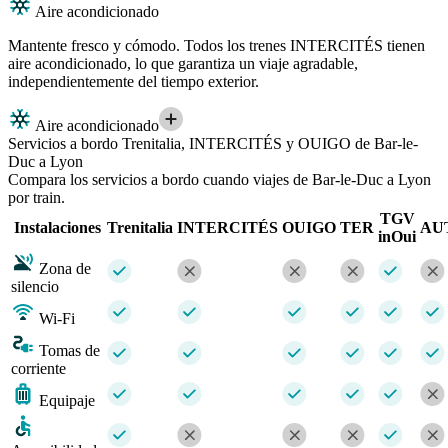
Aire acondicionado
Mantente fresco y cómodo. Todos los trenes INTERCITÉS tienen
aire acondicionado, lo que garantiza un viaje agradable,
independientemente del tiempo exterior.
Aire acondicionado
Servicios a bordo Trenitalia, INTERCITÉS y OUIGO de Bar-le-
Duc a Lyon
Compara los servicios a bordo cuando viajes de Bar-le-Duc a Lyon
por train.
TGV
Instalaciones
Trenitalia
INTERCITÉS
OUIGO
TER
AU
inOui
Zona de
silencio
Wi-Fi
Tomas de
corriente
Equipaje