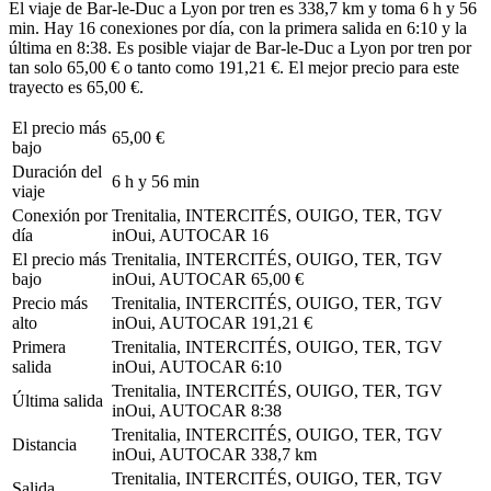
El viaje de Bar-le-Duc a Lyon por tren es 338,7 km y toma 6 h y 56
min. Hay 16 conexiones por día, con la primera salida en 6:10 y la
última en 8:38. Es posible viajar de Bar-le-Duc a Lyon por tren por
tan solo 65,00 € o tanto como 191,21 €. El mejor precio para este
trayecto es 65,00 €.
El precio más
65,00 €
bajo
Duración del
6 h y 56 min
viaje
Conexión por
Trenitalia, INTERCITÉS, OUIGO, TER, TGV
día
inOui, AUTOCAR
16
El precio más
Trenitalia, INTERCITÉS, OUIGO, TER, TGV
bajo
inOui, AUTOCAR
65,00 €
Precio más
Trenitalia, INTERCITÉS, OUIGO, TER, TGV
alto
inOui, AUTOCAR
191,21 €
Primera
Trenitalia, INTERCITÉS, OUIGO, TER, TGV
salida
inOui, AUTOCAR
6:10
Trenitalia, INTERCITÉS, OUIGO, TER, TGV
Última salida
inOui, AUTOCAR
8:38
Trenitalia, INTERCITÉS, OUIGO, TER, TGV
Distancia
inOui, AUTOCAR
338,7 km
Trenitalia, INTERCITÉS, OUIGO, TER, TGV
Salida