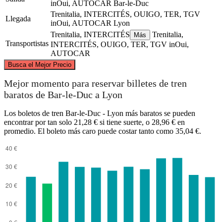
inOui, AUTOCAR
Bar-le-Duc
Trenitalia, INTERCITÉS, OUIGO, TER, TGV
Llegada
inOui, AUTOCAR
Lyon
Trenitalia, INTERCITÉS
Trenitalia,
Más
Transportistas
INTERCITÉS, OUIGO, TER, TGV inOui,
AUTOCAR
©
CARTO
, ©
OpenStreetMap
contributors
Busca el Mejor Precio
Bar-le-Duc
Mejor momento para reservar billetes de tren
baratos de Bar-le-Duc a Lyon
Los boletos de tren Bar-le-Duc - Lyon más baratos se pueden
encontrar por tan solo 21,28 € si tiene suerte, o 28,96 € en
promedio. El boleto más caro puede costar tanto como 35,04 €.
Lyon