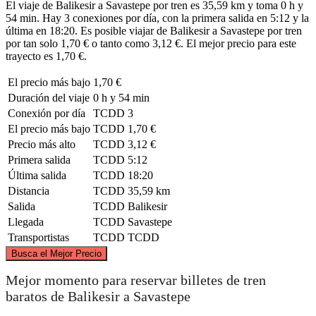
El viaje de Balikesir a Savastepe por tren es 35,59 km y toma 0 h y
54 min. Hay 3 conexiones por día, con la primera salida en 5:12 y la
última en 18:20. Es posible viajar de Balikesir a Savastepe por tren
por tan solo 1,70 € o tanto como 3,12 €. El mejor precio para este
trayecto es 1,70 €.
El precio más bajo
1,70 €
Duración del viaje
0 h y 54 min
Conexión por día
TCDD
3
El precio más bajo
TCDD
1,70 €
Precio más alto
TCDD
3,12 €
Primera salida
TCDD
5:12
Última salida
TCDD
18:20
Distancia
TCDD
35,59 km
Salida
TCDD
Balikesir
Llegada
TCDD
Savastepe
Transportistas
TCDD
TCDD
©
CARTO
, ©
OpenStreetMap
contributors
Busca el Mejor Precio
Balıkesir
Mejor momento para reservar billetes de tren
baratos de Balikesir a Savastepe