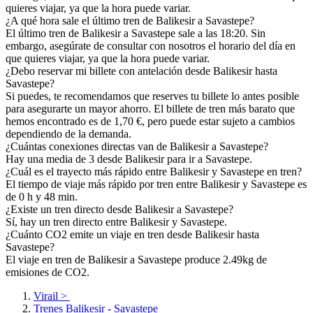
quieres viajar, ya que la hora puede variar.
¿A qué hora sale el último tren de Balikesir a Savastepe?
El último tren de Balikesir a Savastepe sale a las 18:20. Sin
embargo, asegúrate de consultar con nosotros el horario del día en
que quieres viajar, ya que la hora puede variar.
¿Debo reservar mi billete con antelación desde Balikesir hasta
Savastepe?
Si puedes, te recomendamos que reserves tu billete lo antes posible
para asegurarte un mayor ahorro. El billete de tren más barato que
hemos encontrado es de 1,70 €, pero puede estar sujeto a cambios
dependiendo de la demanda.
¿Cuántas conexiones directas van de Balikesir a Savastepe?
Hay una media de 3 desde Balikesir para ir a Savastepe.
¿Cuál es el trayecto más rápido entre Balikesir y Savastepe en tren?
El tiempo de viaje más rápido por tren entre Balikesir y Savastepe es
de 0 h y 48 min.
¿Existe un tren directo desde Balikesir a Savastepe?
Sí, hay un tren directo entre Balikesir y Savastepe.
¿Cuánto CO2 emite un viaje en tren desde Balikesir hasta
Savastepe?
El viaje en tren de Balikesir a Savastepe produce 2.49kg de
emisiones de CO2.
Virail
>
Trenes Balikesir - Savastepe