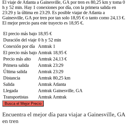
El viaje de Atlanta a Gainesville, GA por tren es 80,25 km y toma 0
h y 52 min. Hay 1 conexiones por día, con la primera salida en
23:29 y la última en 23:29. Es posible viajar de Atlanta a
Gainesville, GA por tren por tan solo 18,95 € o tanto como 24,13 €.
El mejor precio para este trayecto es 18,95 €.
El precio más bajo
18,95 €
Duración del viaje
0 h y 52 min
Conexión por día
Amtrak
1
El precio más bajo
Amtrak
18,95 €
Precio más alto
Amtrak
24,13 €
Primera salida
Amtrak
23:29
Última salida
Amtrak
23:29
Distancia
Amtrak
80,25 km
Salida
Amtrak
Atlanta
Llegada
Amtrak
Gainesville, GA
Transportistas
Amtrak
Amtrak
©
CARTO
, ©
OpenStreetMap
contributors
Busca el Mejor Precio
Gainesville, GA
Encuentra el mejor día para viajar a Gainesville, GA
en tren