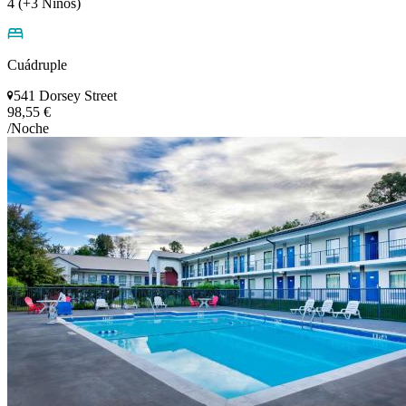
4 (+3 Niños)
Cuádruple
541 Dorsey Street
98,55 €
/Noche