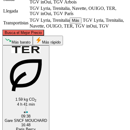
TGV inOui, TGV
Arbois
TGV Lyria, Trenitalia, Navette, OUIGO, TER,
Llegada
TGV inOui, TGV
París
TGV Lyria, Trenitalia
TGV Lyria, Trenitalia,
Más
Transportistas
Navette, OUIGO, TER, TGV inOui, TGV
©
CARTO
, ©
OpenStreetMap
contributors
Busca el Mejor Precio
Paris
Más barato
Más rápido
Arbois
1.59 kg CO
2
4 h 41 min
09:38
Gare SNCF MOUCHARD
16:48
Paris Bercy