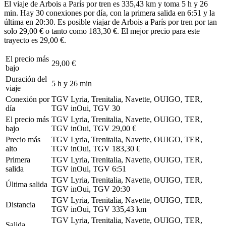
El viaje de Arbois a París por tren es 335,43 km y toma 5 h y 26
min. Hay 30 conexiones por día, con la primera salida en 6:51 y la
última en 20:30. Es posible viajar de Arbois a París por tren por tan
solo 29,00 € o tanto como 183,30 €. El mejor precio para este
trayecto es 29,00 €.
El precio más
29,00 €
bajo
Duración del
5 h y 26 min
viaje
Conexión por
TGV Lyria, Trenitalia, Navette, OUIGO, TER,
día
TGV inOui, TGV
30
El precio más
TGV Lyria, Trenitalia, Navette, OUIGO, TER,
bajo
TGV inOui, TGV
29,00 €
Precio más
TGV Lyria, Trenitalia, Navette, OUIGO, TER,
alto
TGV inOui, TGV
183,30 €
Primera
TGV Lyria, Trenitalia, Navette, OUIGO, TER,
salida
TGV inOui, TGV
6:51
TGV Lyria, Trenitalia, Navette, OUIGO, TER,
Última salida
TGV inOui, TGV
20:30
TGV Lyria, Trenitalia, Navette, OUIGO, TER,
Distancia
TGV inOui, TGV
335,43 km
TGV Lyria, Trenitalia, Navette, OUIGO, TER,
Salida