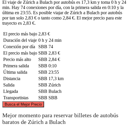
El viaje de Zúrich a Bulach por autobús es 17,3 km y toma 0 h y 24
min. Hay 74 conexiones por día, con la primera salida en 0:10 y la
última en 23:55. Es posible viajar de Zúrich a Bulach por autobús
por tan solo 2,83 € o tanto como 2,84 €. El mejor precio para este
trayecto es 2,83 €.
El precio más bajo
2,83 €
Duración del viaje
0 h y 24 min
Conexión por día
SBB
74
El precio más bajo
SBB
2,83 €
Precio más alto
SBB
2,84 €
Primera salida
SBB
0:10
Última salida
SBB
23:55
Distancia
SBB
17,3 km
Salida
SBB
Zúrich
Llegada
SBB
Bulach
Transportistas
SBB
SBB
©
CARTO
, ©
OpenStreetMap
contributors
Busca el Mejor Precio
Bulach
Mejor momento para reservar billetes de autobús
baratos de Zúrich a Bulach