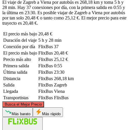
El viaje de Zagreb a Viena por autobús es 268,18 km y toma 5 h y
28 min. Hay 37 conexiones por día, con la primera salida en 0:55 y
la última en 23:30. Es posible viajar de Zagreb a Viena por autobús
por tan solo 20,48 € o tanto como 25,12 €. El mejor precio para este
trayecto es 20,48 €.
El precio más bajo
20,48 €
Duración del viaje
5 h y 28 min
Conexión por día
FlixBus
37
El precio más bajo
FlixBus
20,48 €
Precio más alto
FlixBus
25,12 €
Primera salida
FlixBus
0:55
Última salida
FlixBus
23:30
Distancia
FlixBus
268,18 km
Salida
FlixBus
Zagreb
Llegada
FlixBus
Viena
Transportistas
FlixBus
FlixBus
©
CARTO
, ©
OpenStreetMap
contributors
Busca el Mejor Precio
Vienna
Más barato
Más rápido