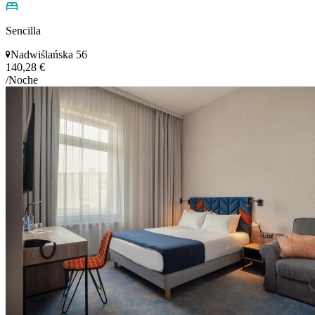
Sencilla
Nadwiślańska 56
140,28 €
/Noche