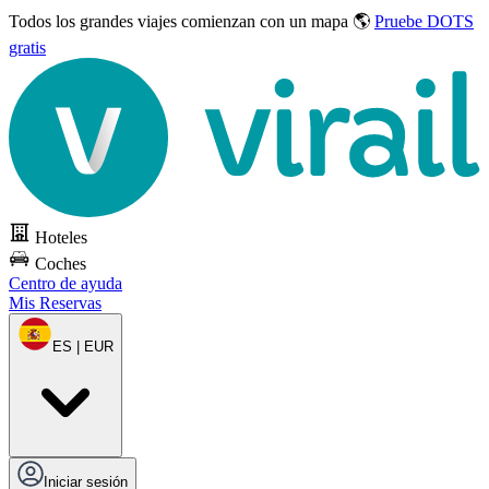
Todos los grandes viajes
comienzan con un mapa 🌎
Pruebe DOTS
gratis
Hoteles
Coches
Centro de ayuda
Mis Reservas
ES | EUR
Iniciar sesión