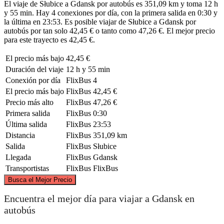
El viaje de Słubice a Gdansk por autobús es 351,09 km y toma 12 h
y 55 min. Hay 4 conexiones por día, con la primera salida en 0:30 y
la última en 23:53. Es posible viajar de Słubice a Gdansk por
autobús por tan solo 42,45 € o tanto como 47,26 €. El mejor precio
para este trayecto es 42,45 €.
El precio más bajo
42,45 €
Duración del viaje
12 h y 55 min
Conexión por día
FlixBus
4
El precio más bajo
FlixBus
42,45 €
Precio más alto
FlixBus
47,26 €
Primera salida
FlixBus
0:30
Última salida
FlixBus
23:53
Distancia
FlixBus
351,09 km
Salida
FlixBus
Słubice
Llegada
FlixBus
Gdansk
Transportistas
FlixBus
FlixBus
©
CARTO
, ©
OpenStreetMap
contributors
Busca el Mejor Precio
Gdańsk
Encuentra el mejor día para viajar a Gdansk en
autobús