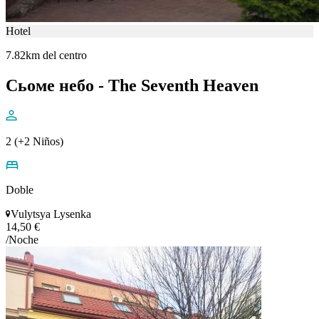
Hotel
7.82km del centro
Сьоме небо - The Seventh Heaven
2 (+2 Niños)
Doble
Vulytsya Lysenka
14,50 €
/Noche