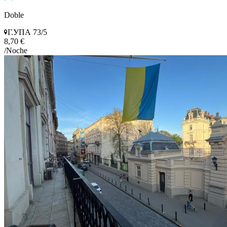
Doble
Г.УПА 73/5
8,70 €
/Noche