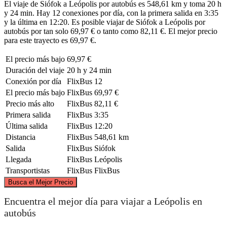
El viaje de Siófok a Leópolis por autobús es 548,61 km y toma 20 h
y 24 min. Hay 12 conexiones por día, con la primera salida en 3:35
y la última en 12:20. Es posible viajar de Siófok a Leópolis por
autobús por tan solo 69,97 € o tanto como 82,11 €. El mejor precio
para este trayecto es 69,97 €.
El precio más bajo
69,97 €
Duración del viaje
20 h y 24 min
Conexión por día
FlixBus
12
El precio más bajo
FlixBus
69,97 €
Precio más alto
FlixBus
82,11 €
Primera salida
FlixBus
3:35
Última salida
FlixBus
12:20
Distancia
FlixBus
548,61 km
Salida
FlixBus
Siófok
Llegada
FlixBus
Leópolis
Transportistas
FlixBus
FlixBus
©
CARTO
, ©
OpenStreetMap
contributors
Busca el Mejor Precio
Lviv
Encuentra el mejor día para viajar a Leópolis en
autobús