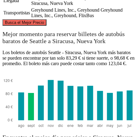
Llegada
Siracusa, Nueva York
Greyhound Lines, Inc., Greyhound
Greyhound
Transportistas
Lines, Inc., Greyhound, FlixBus
©
CARTO
, ©
OpenStreetMap
contributors
Busca el Mejor Precio
Mejor momento para reservar billetes de autobús
baratos de Seattle a Siracusa, Nueva York
Los boletos de autobús Seattle - Siracusa, Nueva York más baratos
Seattle, WA
se pueden encontrar por tan solo 83,29 € si tiene suerte, o 98,68 € en
promedio. El boleto más caro puede costar tanto como 123,04 €.
Syracuse, NY