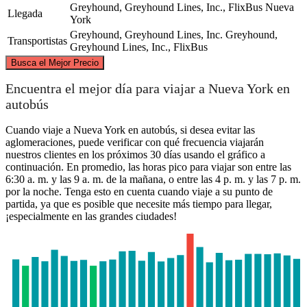
Greyhound, Greyhound Lines, Inc., FlixBus
Nueva
Llegada
York
Greyhound, Greyhound Lines, Inc.
Greyhound,
Transportistas
Greyhound Lines, Inc., FlixBus
©
CARTO
, ©
OpenStreetMap
contributors
Busca el Mejor Precio
Encuentra el mejor día para viajar a Nueva York en
autobús
Cuando viaje a Nueva York en autobús, si desea evitar las
New York, NY
aglomeraciones, puede verificar con qué frecuencia viajarán
nuestros clientes en los próximos 30 días usando el gráfico a
San Jose, CA
continuación. En promedio, las horas pico para viajar son entre las
6:30 a. m. y las 9 a. m. de la mañana, o entre las 4 p. m. y las 7 p. m.
por la noche. Tenga esto en cuenta cuando viaje a su punto de
partida, ya que es posible que necesite más tiempo para llegar,
¡especialmente en las grandes ciudades!