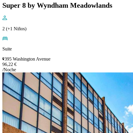
Super 8 by Wyndham Meadowlands
2 (+1 Niños)
Suite
395 Washington Avenue
96,22 €
/Noche