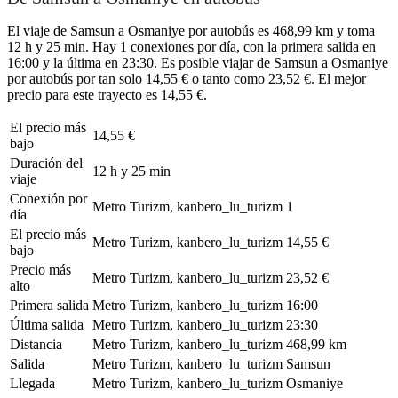
El viaje de Samsun a Osmaniye por autobús es 468,99 km y toma
12 h y 25 min. Hay 1 conexiones por día, con la primera salida en
16:00 y la última en 23:30. Es posible viajar de Samsun a Osmaniye
por autobús por tan solo 14,55 € o tanto como 23,52 €. El mejor
precio para este trayecto es 14,55 €.
El precio más
14,55 €
bajo
Duración del
12 h y 25 min
viaje
Conexión por
Metro Turizm, kanbero_lu_turizm
1
día
El precio más
Metro Turizm, kanbero_lu_turizm
14,55 €
bajo
Precio más
Metro Turizm, kanbero_lu_turizm
23,52 €
alto
Primera salida
Metro Turizm, kanbero_lu_turizm
16:00
Última salida
Metro Turizm, kanbero_lu_turizm
23:30
Distancia
Metro Turizm, kanbero_lu_turizm
468,99 km
Salida
Metro Turizm, kanbero_lu_turizm
Samsun
Llegada
Metro Turizm, kanbero_lu_turizm
Osmaniye