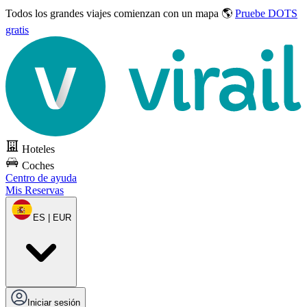
Todos los grandes viajes
comienzan con un mapa 🌎
Pruebe DOTS
gratis
Hoteles
Coches
Centro de ayuda
Mis Reservas
ES | EUR
Iniciar sesión