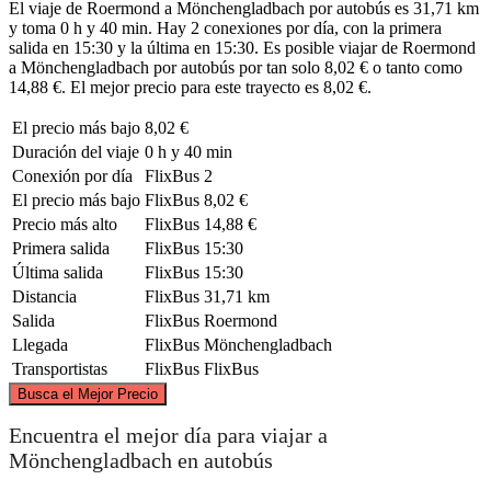
El viaje de Roermond a Mönchengladbach por autobús es 31,71 km
y toma 0 h y 40 min. Hay 2 conexiones por día, con la primera
salida en 15:30 y la última en 15:30. Es posible viajar de Roermond
a Mönchengladbach por autobús por tan solo 8,02 € o tanto como
14,88 €. El mejor precio para este trayecto es 8,02 €.
El precio más bajo
8,02 €
Duración del viaje
0 h y 40 min
Conexión por día
FlixBus
2
El precio más bajo
FlixBus
8,02 €
Precio más alto
FlixBus
14,88 €
Primera salida
FlixBus
15:30
Última salida
FlixBus
15:30
Distancia
FlixBus
31,71 km
Salida
FlixBus
Roermond
Llegada
FlixBus
Mönchengladbach
Transportistas
FlixBus
FlixBus
©
CARTO
, ©
OpenStreetMap
contributors
Busca el Mejor Precio
Encuentra el mejor día para viajar a
Mönchengladbach en autobús