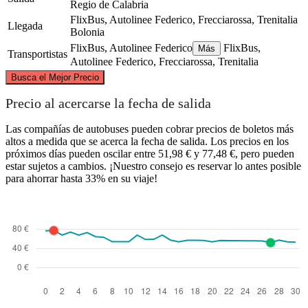
Regio de Calabria
FlixBus, Autolinee Federico, Frecciarossa, Trenitalia
Llegada
Bolonia
FlixBus, Autolinee Federico
FlixBus,
Más
Transportistas
Autolinee Federico, Frecciarossa, Trenitalia
©
CARTO
, ©
OpenStreetMap
contributors
Busca el Mejor Precio
Bologna
Precio al acercarse la fecha de salida
Las compañías de autobuses pueden cobrar precios de boletos más
altos a medida que se acerca la fecha de salida. Los precios en los
próximos días pueden oscilar entre 51,98 € y 77,48 €, pero pueden
estar sujetos a cambios. ¡Nuestro consejo es reservar lo antes posible
para ahorrar hasta 33% en su viaje!
Reggio Calabria