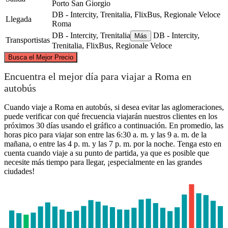
Porto San Giorgio
DB - Intercity, Trenitalia, FlixBus, Regionale Veloce
Llegada
Roma
DB - Intercity, Trenitalia
DB - Intercity,
Más
Transportistas
Trenitalia, FlixBus, Regionale Veloce
©
CARTO
, ©
OpenStreetMap
contributors
Busca el Mejor Precio
Porto San Giorgio
Encuentra el mejor día para viajar a Roma en
autobús
Cuando viaje a Roma en autobús, si desea evitar las aglomeraciones,
puede verificar con qué frecuencia viajarán nuestros clientes en los
próximos 30 días usando el gráfico a continuación. En promedio, las
horas pico para viajar son entre las 6:30 a. m. y las 9 a. m. de la
mañana, o entre las 4 p. m. y las 7 p. m. por la noche. Tenga esto en
cuenta cuando viaje a su punto de partida, ya que es posible que
necesite más tiempo para llegar, ¡especialmente en las grandes
ciudades!
Rome