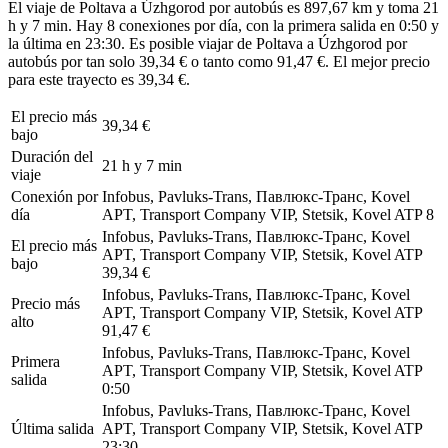
El viaje de Poltava a Úzhgorod por autobús es 897,67 km y toma 21
h y 7 min. Hay 8 conexiones por día, con la primera salida en 0:50 y
la última en 23:30. Es posible viajar de Poltava a Úzhgorod por
autobús por tan solo 39,34 € o tanto como 91,47 €. El mejor precio
para este trayecto es 39,34 €.
El precio más
39,34 €
bajo
Duración del
21 h y 7 min
viaje
Conexión por
Infobus, Pavluks-Trans, Павлюкс-Транс, Kovel
día
APT, Transport Company VIP, Stetsik, Kovel ATP
8
Infobus, Pavluks-Trans, Павлюкс-Транс, Kovel
El precio más
APT, Transport Company VIP, Stetsik, Kovel ATP
bajo
39,34 €
Infobus, Pavluks-Trans, Павлюкс-Транс, Kovel
Precio más
APT, Transport Company VIP, Stetsik, Kovel ATP
alto
91,47 €
Infobus, Pavluks-Trans, Павлюкс-Транс, Kovel
Primera
APT, Transport Company VIP, Stetsik, Kovel ATP
salida
0:50
Infobus, Pavluks-Trans, Павлюкс-Транс, Kovel
Última salida
APT, Transport Company VIP, Stetsik, Kovel ATP
23:30