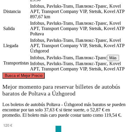
Infobus, Pavluks-Trans, Павлюкс-Транс, Kovel
Distancia
APT, Transport Company VIP, Stetsik, Kovel ATP
897,67 km
Infobus, Pavluks-Trans, Павлюкс-Транс, Kovel
Salida
APT, Transport Company VIP, Stetsik, Kovel ATP
Poltava
Infobus, Pavluks-Trans, Павлюкс-Транс, Kovel
Llegada
APT, Transport Company VIP, Stetsik, Kovel ATP
Úzhgorod
Infobus, Pavluks-Trans, Павлюкс-Транс
Más
Transportistas
Infobus, Pavluks-Trans, Павлюкс-Транс, Kovel
APT, Transport Company VIP, Stetsik, Kovel ATP
©
CARTO
, ©
OpenStreetMap
contributors
Busca el Mejor Precio
Mejor momento para reservar billetes de autobús
baratos de Poltava a Úzhgorod
Los boletos de autobús Poltava - Úzhgorod más baratos se pueden
Poltava
encontrar por tan solo 37,63 € si tiene suerte, o 52,87 € en
promedio. El boleto más caro puede costar tanto como 119,54 €.
Uzhhorod