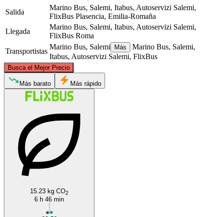
Marino Bus, Salemi, Itabus, Autoservizi Salemi,
Salida
FlixBus
Plasencia, Emilia-Romaña
Marino Bus, Salemi, Itabus, Autoservizi Salemi,
Llegada
FlixBus
Roma
Marino Bus, Salemi
Marino Bus, Salemi,
Más
Transportistas
Itabus, Autoservizi Salemi, FlixBus
©
CARTO
, ©
OpenStreetMap
contributors
Busca el Mejor Precio
Piacenza
Más barato
Más rápido
Rome
15.23 kg CO
2
6 h 46 min