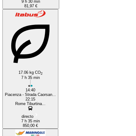
9 h 30 min
81,97 €
17.06 kg CO
2
7 h 35 min
14:40
Piacenza - Strada Caorsan...
22:15
Rome Tiburtina...
directo
7 h 35 min
850,00 €