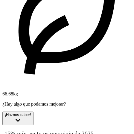
66.68kg
¿Hay algo que podamos mejorar?
¡Haznos saber!
-15% mín. en tu primer viaje de 2025