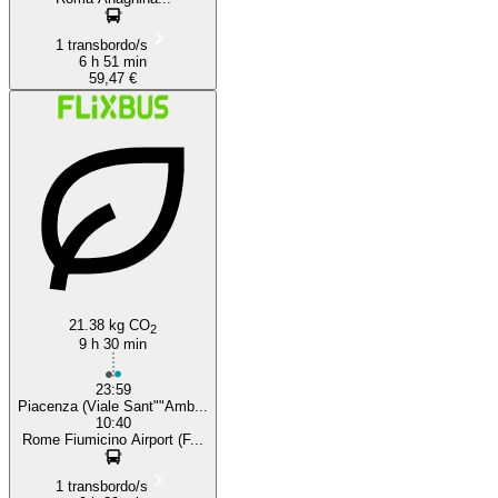
1 transbordo/s
6 h 51 min
59,47 €
21.38 kg CO
2
9 h 30 min
23:59
Piacenza (Viale Sant""Amb...
10:40
Rome Fiumicino Airport (F...
1 transbordo/s