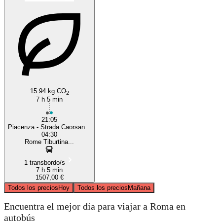
15.94 kg CO
2
7 h 5 min
21:05
Piacenza - Strada Caorsan...
04:30
Rome Tiburtina...
1 transbordo/s
7 h 5 min
1507,00 €
Todos los precios
Hoy
Todos los precios
Mañana
Encuentra el mejor día para viajar a Roma en
autobús