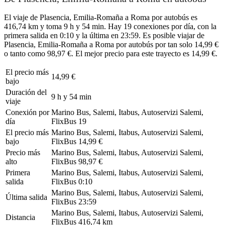
El viaje de Plasencia, Emilia-Romaña a Roma por autobús es
416,74 km y toma 9 h y 54 min. Hay 19 conexiones por día, con la
primera salida en 0:10 y la última en 23:59. Es posible viajar de
Plasencia, Emilia-Romaña a Roma por autobús por tan solo 14,99 €
o tanto como 98,97 €. El mejor precio para este trayecto es 14,99 €.
El precio más
14,99 €
bajo
Duración del
9 h y 54 min
viaje
Conexión por
Marino Bus, Salemi, Itabus, Autoservizi Salemi,
día
FlixBus
19
El precio más
Marino Bus, Salemi, Itabus, Autoservizi Salemi,
bajo
FlixBus
14,99 €
Precio más
Marino Bus, Salemi, Itabus, Autoservizi Salemi,
alto
FlixBus
98,97 €
Primera
Marino Bus, Salemi, Itabus, Autoservizi Salemi,
salida
FlixBus
0:10
Marino Bus, Salemi, Itabus, Autoservizi Salemi,
Última salida
FlixBus
23:59
Marino Bus, Salemi, Itabus, Autoservizi Salemi,
Distancia
FlixBus
416,74 km