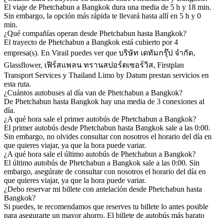
El viaje de Phetchabun a Bangkok dura una media de 5 h y 18 min.
Sin embargo, la opción más rápida te llevará hasta allí en 5 h y 0
min.
¿Qué compañías operan desde Phetchabun hasta Bangkok?
El trayecto de Phetchabun a Bangkok está cubierto por 4
empresa(s). En Virail puedes ver que บริษัท เดทัมกรุ๊ป จำกัด,
Glassflower, เฟิร์สแพลน ทรานสปอร์ตเซอร์วิส, Firstplan
Transport Services y Thailand Limo by Datum prestan servicios en
esta ruta.
¿Cuántos autobuses al día van de Phetchabun a Bangkok?
De Phetchabun hasta Bangkok hay una media de 3 conexiones al
día.
¿A qué hora sale el primer autobús de Phetchabun a Bangkok?
El primer autobús desde Phetchabun hasta Bangkok sale a las 0:00.
Sin embargo, no olvides consultar con nosotros el horario del día en
que quieres viajar, ya que la hora puede variar.
¿A qué hora sale el último autobús de Phetchabun a Bangkok?
El último autobús de Phetchabun a Bangkok sale a las 0:00. Sin
embargo, asegúrate de consultar con nosotros el horario del día en
que quieres viajar, ya que la hora puede variar.
¿Debo reservar mi billete con antelación desde Phetchabun hasta
Bangkok?
Si puedes, te recomendamos que reserves tu billete lo antes posible
para asegurarte un mayor ahorro. El billete de autobús más barato