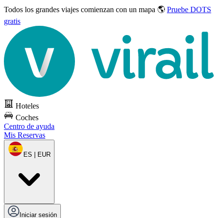
Todos los grandes viajes
comienzan con un mapa 🌎
Pruebe DOTS
gratis
Hoteles
Coches
Centro de ayuda
Mis Reservas
ES | EUR
Iniciar sesión