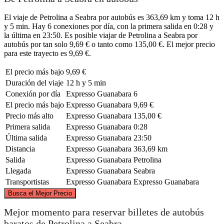
El viaje de Petrolina a Seabra por autobús es 363,69 km y toma 12 h
y 5 min. Hay 6 conexiones por día, con la primera salida en 0:28 y
la última en 23:50. Es posible viajar de Petrolina a Seabra por
autobús por tan solo 9,69 € o tanto como 135,00 €. El mejor precio
para este trayecto es 9,69 €.
El precio más bajo
9,69 €
Duración del viaje
12 h y 5 min
Conexión por día
Expresso Guanabara
6
El precio más bajo
Expresso Guanabara
9,69 €
Precio más alto
Expresso Guanabara
135,00 €
Primera salida
Expresso Guanabara
0:28
Última salida
Expresso Guanabara
23:50
Distancia
Expresso Guanabara
363,69 km
Salida
Expresso Guanabara
Petrolina
Llegada
Expresso Guanabara
Seabra
Transportistas
Expresso Guanabara
Expresso Guanabara
©
CARTO
, ©
OpenStreetMap
contributors
Busca el Mejor Precio
Petrolina
Mejor momento para reservar billetes de autobús
baratos de Petrolina a Seabra