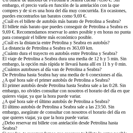
embargo, el precio varía en función de la antelación con la que
compres y de si es una hora del día muy concurrida. En ocasiones,
puedes encontrarlos tan baratos como 9,69 €.
¿Cuál es el billete de autobús más barato de Petrolina a Seabra?
El billete más barato que puedes conseguir de Petrolina a Seabra es
9,69 €. Recomendamos reservar lo antes posible y en horas no punta
para conseguir el billete más económico posible.
¿Cuál es la distancia entre Petrolina y Seabra en autobús?
La distancia de Petrolina a Seabra es 363,69 km.
¿Cuánto dura el trayecto en autobús entre Petrolina y Seabra?
El viaje de Petrolina a Seabra dura una media de 12 h y 5 min. Sin
embargo, la opción más rápida te llevará hasta allí en 11 h y 0 min.
¿Cuántos autobuses al día van de Petrolina a Seabra?
De Petrolina hasta Seabra hay una media de 6 conexiones al día.
¿A qué hora sale el primer autobús de Petrolina a Seabra?
El primer autobús desde Petrolina hasta Seabra sale a las 0:28. Sin
embargo, no olvides consultar con nosotros el horario del día en que
quieres viajar, ya que la hora puede variar.
¿A qué hora sale el último autobús de Petrolina a Seabra?
El último autobús de Petrolina a Seabra sale a las 23:50. Sin
embargo, asegúrate de consultar con nosotros el horario del día en
que quieres viajar, ya que la hora puede variar.
¿Debo reservar mi billete con antelación desde Petrolina hasta
Seabra?