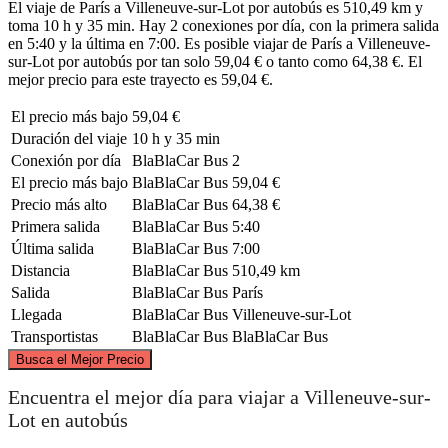
El viaje de París a Villeneuve-sur-Lot por autobús es 510,49 km y
toma 10 h y 35 min. Hay 2 conexiones por día, con la primera salida
en 5:40 y la última en 7:00. Es posible viajar de París a Villeneuve-
sur-Lot por autobús por tan solo 59,04 € o tanto como 64,38 €. El
mejor precio para este trayecto es 59,04 €.
El precio más bajo
59,04 €
Duración del viaje
10 h y 35 min
Conexión por día
BlaBlaCar Bus
2
El precio más bajo
BlaBlaCar Bus
59,04 €
Precio más alto
BlaBlaCar Bus
64,38 €
Primera salida
BlaBlaCar Bus
5:40
Última salida
BlaBlaCar Bus
7:00
Distancia
BlaBlaCar Bus
510,49 km
Salida
BlaBlaCar Bus
París
Llegada
BlaBlaCar Bus
Villeneuve-sur-Lot
Transportistas
BlaBlaCar Bus
BlaBlaCar Bus
©
CARTO
, ©
OpenStreetMap
contributors
Busca el Mejor Precio
Paris
Encuentra el mejor día para viajar a Villeneuve-sur-
Lot en autobús