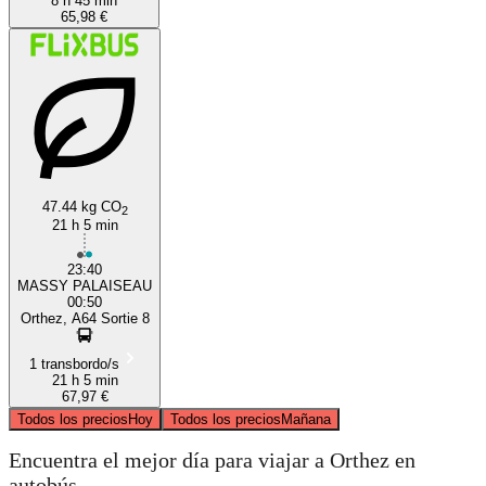
8 h 45 min
65,98 €
47.44 kg CO
2
21 h 5 min
23:40
MASSY PALAISEAU
00:50
Orthez, A64 Sortie 8
1 transbordo/s
21 h 5 min
67,97 €
Todos los precios
Hoy
Todos los precios
Mañana
Encuentra el mejor día para viajar a Orthez en
autobús