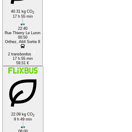
40.31 kg CO
2
17 h 55 min
22:40
Rue Thierry Le Luron
00:50
Orthez, A64 Sortie 8
2 transbordos
17 h 55 min
59,51 €
22.09 kg CO
2
9 h 49 min
08:00