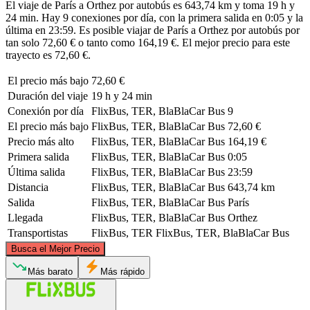
El viaje de París a Orthez por autobús es 643,74 km y toma 19 h y
24 min. Hay 9 conexiones por día, con la primera salida en 0:05 y la
última en 23:59. Es posible viajar de París a Orthez por autobús por
tan solo 72,60 € o tanto como 164,19 €. El mejor precio para este
trayecto es 72,60 €.
El precio más bajo
72,60 €
Duración del viaje
19 h y 24 min
Conexión por día
FlixBus, TER, BlaBlaCar Bus
9
El precio más bajo
FlixBus, TER, BlaBlaCar Bus
72,60 €
Precio más alto
FlixBus, TER, BlaBlaCar Bus
164,19 €
Primera salida
FlixBus, TER, BlaBlaCar Bus
0:05
Última salida
FlixBus, TER, BlaBlaCar Bus
23:59
Distancia
FlixBus, TER, BlaBlaCar Bus
643,74 km
Salida
FlixBus, TER, BlaBlaCar Bus
París
Llegada
FlixBus, TER, BlaBlaCar Bus
Orthez
Transportistas
FlixBus, TER
FlixBus, TER, BlaBlaCar Bus
©
CARTO
, ©
OpenStreetMap
contributors
Busca el Mejor Precio
Paris
Más barato
Más rápido