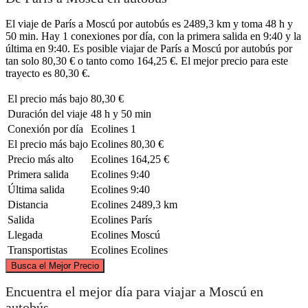
El viaje de París a Moscú por autobús es 2489,3 km y toma 48 h y
50 min. Hay 1 conexiones por día, con la primera salida en 9:40 y la
última en 9:40. Es posible viajar de París a Moscú por autobús por
tan solo 80,30 € o tanto como 164,25 €. El mejor precio para este
trayecto es 80,30 €.
El precio más bajo
80,30 €
Duración del viaje
48 h y 50 min
Conexión por día
Ecolines
1
El precio más bajo
Ecolines
80,30 €
Precio más alto
Ecolines
164,25 €
Primera salida
Ecolines
9:40
Última salida
Ecolines
9:40
Distancia
Ecolines
2489,3 km
Salida
Ecolines
París
Llegada
Ecolines
Moscú
Transportistas
Ecolines
Ecolines
©
CARTO
, ©
OpenStreetMap
contributors
Busca el Mejor Precio
Encuentra el mejor día para viajar a Moscú en
autobús