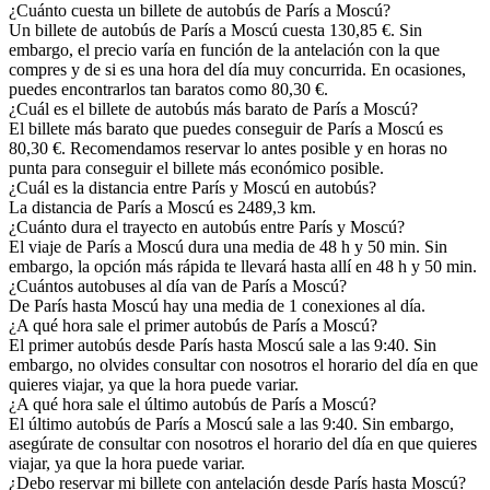
¿Cuánto cuesta un billete de autobús de París a Moscú?
Un billete de autobús de París a Moscú cuesta 130,85 €. Sin
embargo, el precio varía en función de la antelación con la que
compres y de si es una hora del día muy concurrida. En ocasiones,
puedes encontrarlos tan baratos como 80,30 €.
¿Cuál es el billete de autobús más barato de París a Moscú?
El billete más barato que puedes conseguir de París a Moscú es
80,30 €. Recomendamos reservar lo antes posible y en horas no
punta para conseguir el billete más económico posible.
¿Cuál es la distancia entre París y Moscú en autobús?
La distancia de París a Moscú es 2489,3 km.
¿Cuánto dura el trayecto en autobús entre París y Moscú?
El viaje de París a Moscú dura una media de 48 h y 50 min. Sin
embargo, la opción más rápida te llevará hasta allí en 48 h y 50 min.
¿Cuántos autobuses al día van de París a Moscú?
De París hasta Moscú hay una media de 1 conexiones al día.
¿A qué hora sale el primer autobús de París a Moscú?
El primer autobús desde París hasta Moscú sale a las 9:40. Sin
embargo, no olvides consultar con nosotros el horario del día en que
quieres viajar, ya que la hora puede variar.
¿A qué hora sale el último autobús de París a Moscú?
El último autobús de París a Moscú sale a las 9:40. Sin embargo,
asegúrate de consultar con nosotros el horario del día en que quieres
viajar, ya que la hora puede variar.
¿Debo reservar mi billete con antelación desde París hasta Moscú?