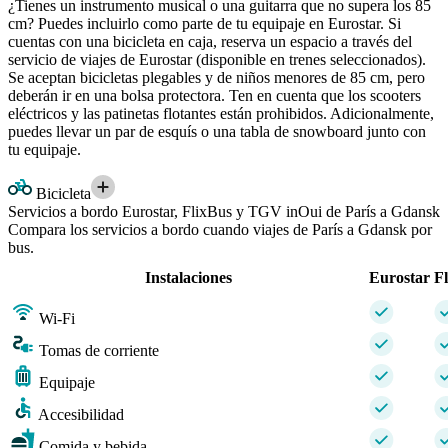
¿Tienes un instrumento musical o una guitarra que no supera los 85
cm? Puedes incluirlo como parte de tu equipaje en Eurostar. Si
cuentas con una bicicleta en caja, reserva un espacio a través del
servicio de viajes de Eurostar (disponible en trenes seleccionados).
Se aceptan bicicletas plegables y de niños menores de 85 cm, pero
deberán ir en una bolsa protectora. Ten en cuenta que los scooters
eléctricos y las patinetas flotantes están prohibidos. Adicionalmente,
puedes llevar un par de esquís o una tabla de snowboard junto con
tu equipaje.
Bicicleta
Servicios a bordo Eurostar, FlixBus y TGV inOui de París a Gdansk
Compara los servicios a bordo cuando viajes de París a Gdansk por
bus.
Instalaciones
Eurostar
F
Wi-Fi
Tomas de corriente
Equipaje
Accesibilidad
Comida y bebida