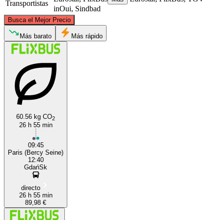
Transportistas
inOui, Sindbad
©
CARTO
, ©
OpenStreetMap
contributors
Busca el Mejor Precio
Más barato
Más rápido
Gdańsk
60.56 kg CO
2
26 h 55 min
Paris
09:45
Paris (Bercy Seine)
12:40
GdańSk
directo
26 h 55 min
89,98 €