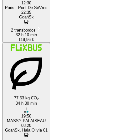
12:30
Paris - Pont De SèVres
22:35
GdańSk
2 transbordos
32 h 10 min
118,96 €
77.63 kg CO
2
34 h 30 min
19:50
MASSY PALAISEAU
08:20
GdańSk, Hala Olivia 01