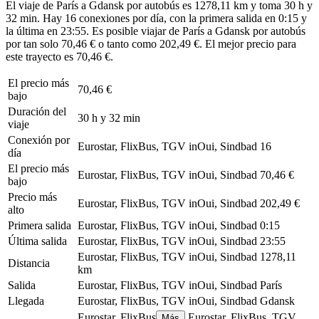
El viaje de París a Gdansk por autobús es 1278,11 km y toma 30 h y
32 min. Hay 16 conexiones por día, con la primera salida en 0:15 y
la última en 23:55. Es posible viajar de París a Gdansk por autobús
por tan solo 70,46 € o tanto como 202,49 €. El mejor precio para
este trayecto es 70,46 €.
El precio más
70,46 €
bajo
Duración del
30 h y 32 min
viaje
Conexión por
Eurostar, FlixBus, TGV inOui, Sindbad
16
día
El precio más
Eurostar, FlixBus, TGV inOui, Sindbad
70,46 €
bajo
Precio más
Eurostar, FlixBus, TGV inOui, Sindbad
202,49 €
alto
Primera salida
Eurostar, FlixBus, TGV inOui, Sindbad
0:15
Última salida
Eurostar, FlixBus, TGV inOui, Sindbad
23:55
Eurostar, FlixBus, TGV inOui, Sindbad
1278,11
Distancia
km
Salida
Eurostar, FlixBus, TGV inOui, Sindbad
París
Llegada
Eurostar, FlixBus, TGV inOui, Sindbad
Gdansk
Eurostar, FlixBus
Eurostar, FlixBus, TGV
Más