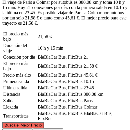
El viaje de París a Colmar por autobús es 380,08 km y toma 10 h y
15 min. Hay 21 conexiones por día, con la primera salida en 10:15 y
la última en 23:45. Es posible viajar de París a Colmar por autobús
por tan solo 21,58 € o tanto como 45,61 €. El mejor precio para este
trayecto es 21,58 €.
El precio más
21,58 €
bajo
Duración del
10 h y 15 min
viaje
Conexión por día
BlaBlaCar Bus, FlixBus
21
El precio más
BlaBlaCar Bus, FlixBus
21,58 €
bajo
Precio más alto
BlaBlaCar Bus, FlixBus
45,61 €
Primera salida
BlaBlaCar Bus, FlixBus
10:15
Última salida
BlaBlaCar Bus, FlixBus
23:45
Distancia
BlaBlaCar Bus, FlixBus
380,08 km
Salida
BlaBlaCar Bus, FlixBus
París
Llegada
BlaBlaCar Bus, FlixBus
Colmar
BlaBlaCar Bus, FlixBus
BlaBlaCar Bus,
Transportistas
FlixBus
©
CARTO
, ©
OpenStreetMap
contributors
Busca el Mejor Precio