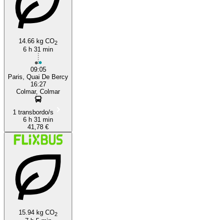
14.66 kg CO
2
6 h 31 min
09:05
Paris, Quai De Bercy
16:27
Colmar, Colmar
1 transbordo/s
6 h 31 min
41,78 €
15.94 kg CO
2