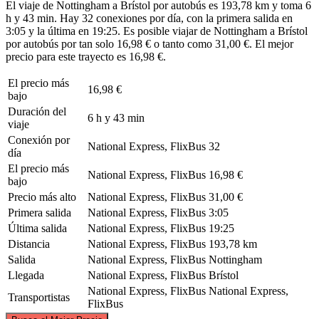
El viaje de Nottingham a Brístol por autobús es 193,78 km y toma 6
h y 43 min. Hay 32 conexiones por día, con la primera salida en
3:05 y la última en 19:25. Es posible viajar de Nottingham a Brístol
por autobús por tan solo 16,98 € o tanto como 31,00 €. El mejor
precio para este trayecto es 16,98 €.
El precio más
16,98 €
bajo
Duración del
6 h y 43 min
viaje
Conexión por
National Express, FlixBus
32
día
El precio más
National Express, FlixBus
16,98 €
bajo
Precio más alto
National Express, FlixBus
31,00 €
Primera salida
National Express, FlixBus
3:05
Última salida
National Express, FlixBus
19:25
Distancia
National Express, FlixBus
193,78 km
Salida
National Express, FlixBus
Nottingham
Llegada
National Express, FlixBus
Brístol
National Express, FlixBus
National Express,
Transportistas
FlixBus
©
CARTO
, ©
OpenStreetMap
contributors